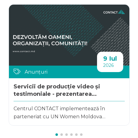
9 Iul
2026
Anunțuri
Servicii de producție video și
testimoniale - prezentarea
rezultatelor a 8 iniți...
Centrul CONTACT implementează în
parteneriat cu UN Women Moldova
Programul „Dezvoltarea...